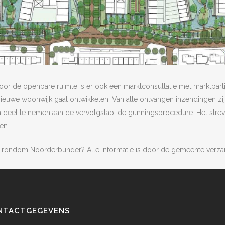
oor de openbare ruimte is er ook een marktconsultatie met marktpart
nieuwe woonwijk gaat ontwikkelen. Van alle ontvangen inzendingen zi
m deel te nemen aan de vervolgstap, de gunningsprocedure. Het str
en.
en rondom Noorderbunder? Alle informatie is door de gemeente ver
NTACTGEGEVENS