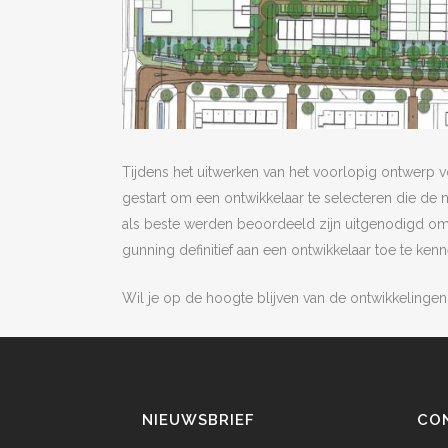
Tijdens het uitwerken van het voorlopig ontwerp v
gestart om een ontwikkelaar te selecteren die de 
als beste werden beoordeeld zijn uitgenodigd o
gunning definitief aan een ontwikkelaar toe te kenn
Wil je op de hoogte blijven van de ontwikkeling
NIEUWSBRIEF
CO