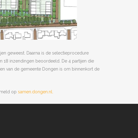
ijen geweest. Daarna is de selectieprocedure
jn 18 inzendingen beoordeeld. De 4 partijen die
even van de gemeente Dongen is om binnenkort de
zameld op
samen.dongen.nl.