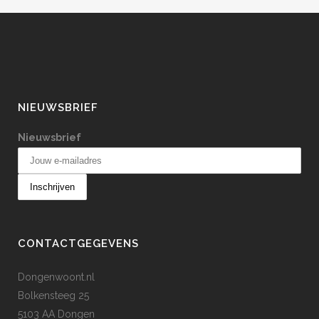
NIEUWSBRIEF
Nieuwsbrief
CONTACTGEGEVENS
Dongenwoont.nl
Bolkensteeg 25
5103 AA Dongen