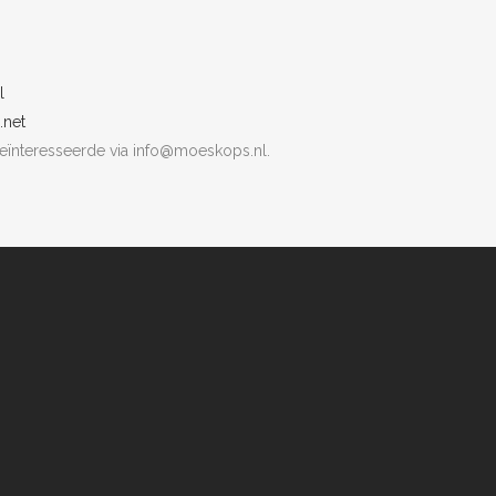
l
.net
geïnteresseerde via info@moeskops.nl.