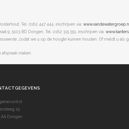
sterhout, Tel. 0162 447 444, inschrijven via:
www.vandewatergroep.n
at 9, 5103 BD Dongen, Tel. 0162 315 551, inschrijven via:
www.kanters
nteresseerde, zodat we u op de hoogte kunnen houden. Of meldt u als 
n afspraak maken.
NTACTGEGEVENS
enwoont.nl
ensteeg 25
 AA Dongen