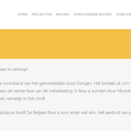
HOME
PROJECTEN
NIEUWS
OVER DONGEN WOONT
OVER D
gaan in verkoop!
 de noordrand van het gemoedelijke dorp Dongen. Het bestaat uit zo’
aan de vierde fase van de ontwikkeling. In fase 4 worden door Moesk
el, namelijk in mei 2018.
lasse biedt De Beljaart fase 4 voor ieder wat wils. Het aanbod van pl