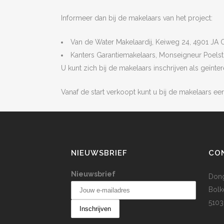
Informeer dan bij de makelaars van het project:
Van de Water Makelaardij, Keiweg 24, 4901 JA Oo
Kanters Garantiemakelaars, Monseigneur Poelstra
U kunt zich bij de makelaars inschrijven als geï
Vanaf de start verkoopt kunt u bij de makelaars ee
NIEUWSBRIEF
CO
Nieuwsbrief
Dong
Bolk
5103