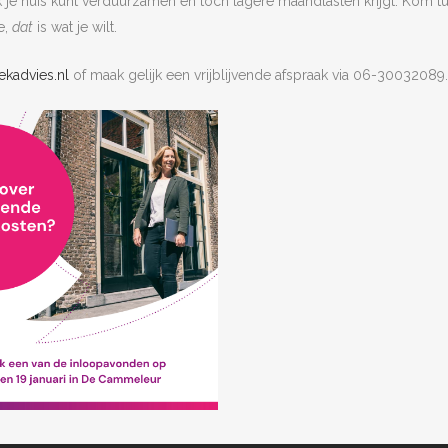
k je huis kunt verduurzamen en toch lagere maandlasten krijgt. Kom 
e,
dat
is wat je wilt.
kadvies.nl
of maak gelijk een vrijblijvende afspraak via 06-30032089.