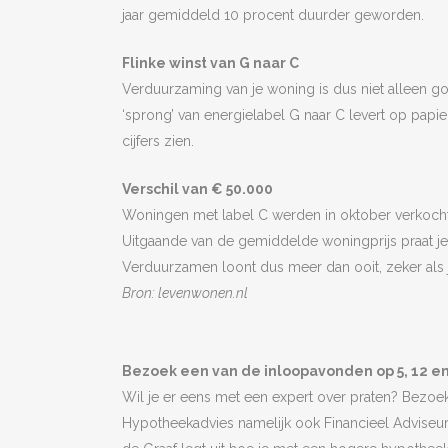
jaar gemiddeld 10 procent duurder geworden.
Flinke winst van G naar C
Verduurzaming van je woning is dus niet alleen g
‘sprong’ van energielabel G naar C levert op papier
cijfers zien.
Verschil van € 50.000
Woningen met label C werden in oktober verkocht 
Uitgaande van de gemiddelde woningprijs praat je d
Verduurzamen loont dus meer dan ooit, zeker als je
Bron: levenwonen.nl
Bezoek een van de inloopavonden op 5, 12 en
Wil je er eens met een expert over praten? Bezoe
Hypotheekadvies namelijk ook Financieel Adviseu