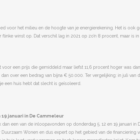
oed voor het milieu en de hoogte van je energierekening. Het is ook 
 flinke winst op. Dat verschil lag in 2021 op zo’n 8 procent, maar is i
voor een prijs die gemiddeld maar liefst 11,6 procent hoger was dan
an over een bedrag van bijna € 50.000. Ter vergelijking: in juli van d
 een huis hebt dat slecht is geïsoleerd.
 19 januari in De Cammeleur
k dan een van de inloopavonden op donderdag 5, 12 en 19 januari in D
r Duurzaam Wonen en dus expert op het gebied van de financiering 