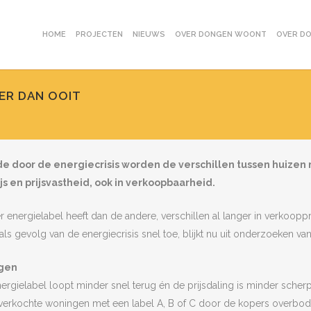
HOME
PROJECTEN
NIEUWS
OVER DONGEN WOONT
OVER D
ER DAN OOIT
e door de energiecrisis worden de verschillen tussen huizen
js en prijsvastheid, ook in verkoopbaarheid.
 energielabel heeft dan de andere, verschillen al langer in verkoop
als gevolg van de energiecrisis snel toe, blijkt nu uit onderzoeken v
ngen
rgielabel loopt minder snel terug én de prijsdaling is minder scherp
verkochte woningen met een label A, B of C door de kopers overboden