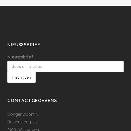
NIEUWSBRIEF
Nieuwsbrief
CONTACTGEGEVENS
Dongenwoont.nl
Bolkensteeg 25
5103 AA Dongen