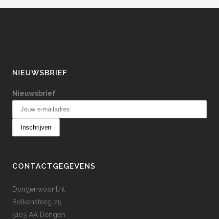
NIEUWSBRIEF
Nieuwsbrief
CONTACTGEGEVENS
Dongenwoont.nl
Bolkensteeg 25
5103 AA Dongen