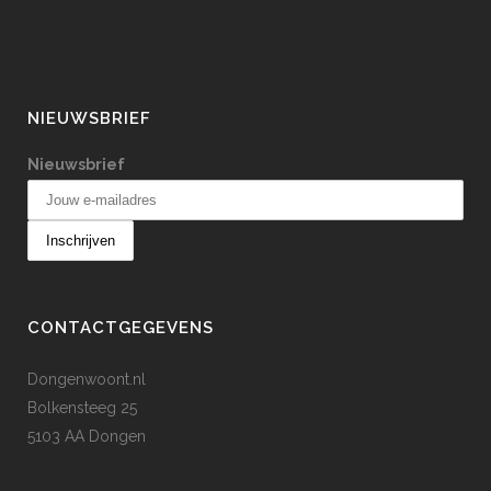
NIEUWSBRIEF
Nieuwsbrief
CONTACTGEGEVENS
Dongenwoont.nl
Bolkensteeg 25
5103 AA Dongen