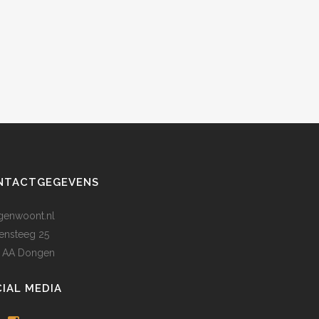
NTACTGEGEVENS
enwoont.nl
ensteeg 25
 AA Dongen
IAL MEDIA