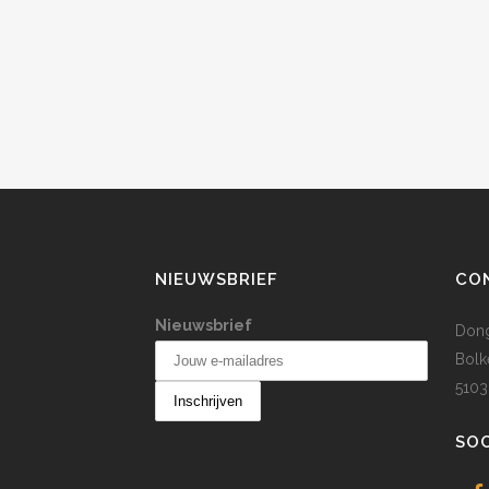
NIEUWSBRIEF
CO
Nieuwsbrief
Dong
Bolk
5103
SOC