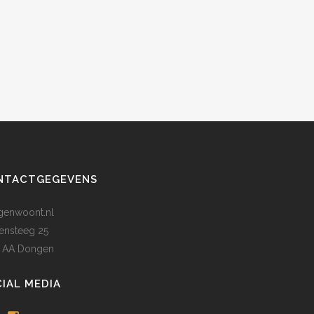
NTACTGEGEVENS
enwoont.nl
ensteeg 25
 AA Dongen
IAL MEDIA