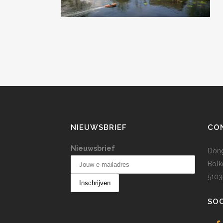
NIEUWSBRIEF
CO
Nieuwsbrief
Dong
Bolk
5103
SOC