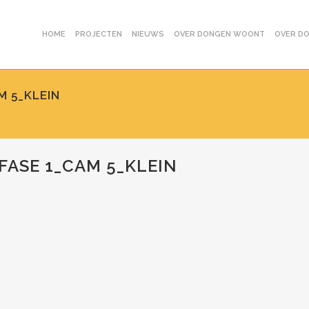
HOME
PROJECTEN
NIEUWS
OVER DONGEN WOONT
OVER D
M 5_KLEIN
ASE 1_CAM 5_KLEIN