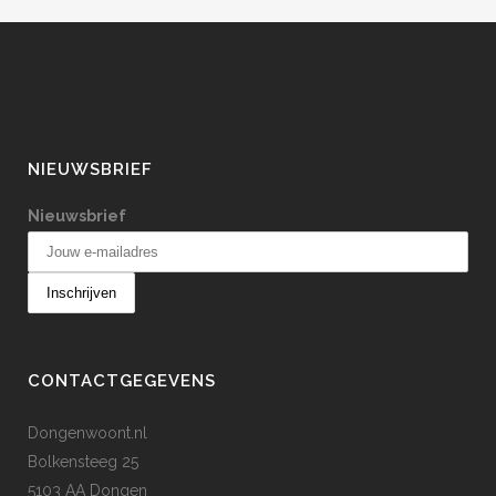
NIEUWSBRIEF
Nieuwsbrief
CONTACTGEGEVENS
Dongenwoont.nl
Bolkensteeg 25
5103 AA Dongen