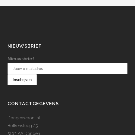
NIEUWSBRIEF
Nieuwsbrief
CONTACTGEGEVENS
Dongenwoont.nl
Bolkensteeg 25
5103 AA Dongen