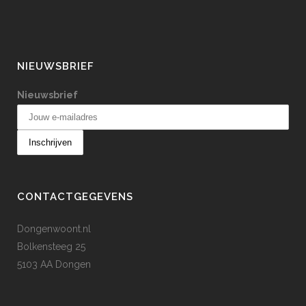
NIEUWSBRIEF
Nieuwsbrief
CONTACTGEGEVENS
Dongenwoont.nl
Bolkensteeg 25
5103 AA Dongen